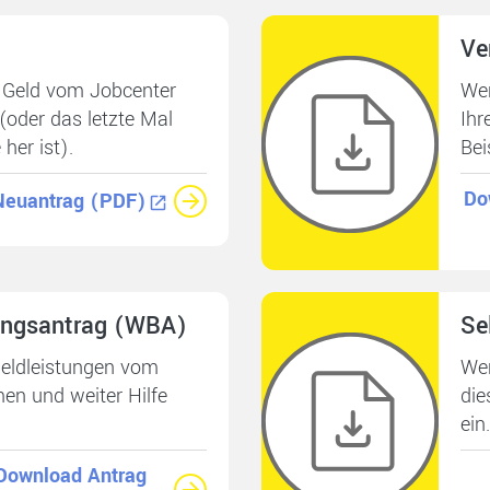
Ve
 Geld vom Jobcenter
Wen
oder das letzte Mal
Ihr
her ist).
Bei
Do
Neuantrag (PDF)
ungs­antrag (WBA)
Se
eldleistungen vom
Wen
n und weiter Hilfe
die
ein.
Download Antrag