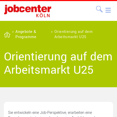
Angebote &
Orientierung auf dem
Programme
Arbeitsmarkt U25
Orientierung auf dem
Arbeitsmarkt U25
Sie entwickeln eine Job-Perspektive, erarbeiten eine