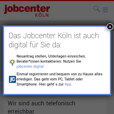
×
Kontakt
Das Jobcenter Köln ist auch
digital für Sie da:
Falls es online nicht
Neuantrag stellen, Unterlagen einreichen,
klappt…
Berater*innen kontaktieren: Nutzen Sie
jobcenter.digital
Einmal registrieren und bequem von zu Hause alles
erledigen. Das geht vom PC, Tablet oder
Smartphone. Hier geht`s zur
App
.
Wir sind auch telefonisch
erreichbar