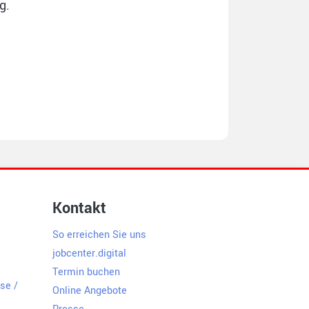
g.
für mich hat, wenn ich diese Einwilligung
ohne Angabe von Gründen schriftlich mit
sformular
zurücknehmen.
Kontakt
So erreichen Sie uns
jobcenter.digital
Termin­ buchen
se /
Online Angebote