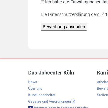
Ich habe die Einwilligungs­erkl
Ich gebe diese Erklärung freiwillig ab. Ich
nicht abgebe.
Die Datenschutzerklärung gem. Art
Meine Einwilligung (und damit die Erhebun
Wirkung für die Zukunft beim Jobcenter Köl
Das Jobcenter Köln
Karr
News
Arbeit
Über uns
Bewerb
Kund*innenbeirat
Stelle
Gesetze und Verordnungen