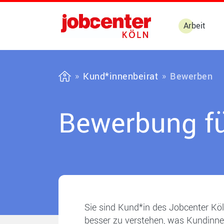
Arbeit
Kund*innenbeirat
Bewerben
Bewerbung fü
Sie sind Kund*in des Jobcenter Kö
besser zu verstehen, was Kundinne