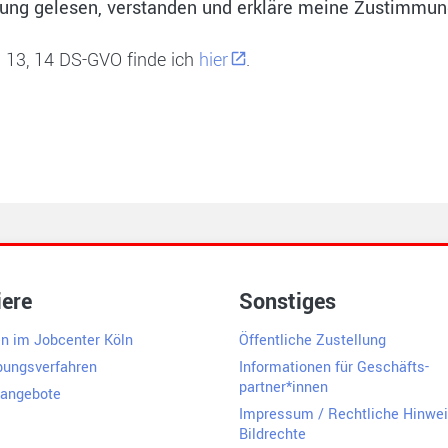
ärung gelesen, verstanden und erkläre meine Zustimmun
 wurde darüber aufgeklärt, dass es keine nachteiligen rechtlichen Folgen 
. 13, 14 DS-GVO finde ich
hier
.
g, Verarbeitung und Speicherung meiner Daten) kann ich jederzeit und 
n, Scheidtweilerstr. 4, 50933 Köln, oder elektronisch über das
Widerruf
iere
Sonstiges
en im Jobcenter Köln
Öffentliche Zustellung
ungsverfahren
Informationen für Geschäfts­
partner*innen
nangebote
Impressum / Rechtliche Hinwei
Bildrechte