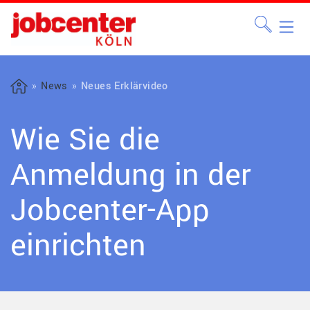
News
Neues Erklärvideo
Wie Sie die
Anmeldung in der
Jobcenter-App
einrichten