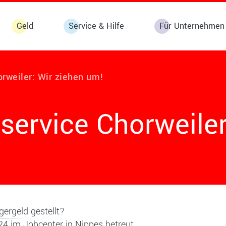
Geld
Service & Hilfe
Für Unternehmen
orweiler: Wir ziehen um!
service Chorweiler
gergeld
gestellt?
 im Jobcenter in Nippes betreut.